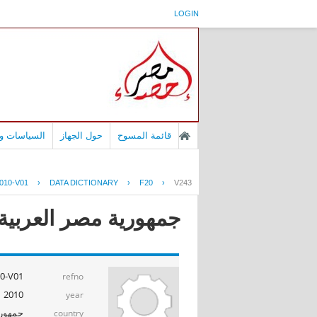
LOGIN
قائمة المسوح
حول الجهاز
السياسات وا
010-V01
›
DATA DICTIONARY
›
F20
›
V243
جمهورية مصر العربية - إ
0-V01
refno
2010
year
جمهوري
country