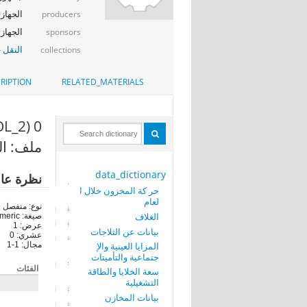
الجهاز ا
producers
الجهاز ا
sponsors
النقل -
collections
RIPTION
RELATED_MATERIALS
0 (CONTROL_2)
ملف: ال
data_dictionary
نظرة عا
حر كة المخزون خلال ا
لعام
نوع: منفصل
الغلاف
صيغة: numeric
عرض: 1
بيانات عن الثلاجات
عشري: 0
المزايا العينية والإ
مجال: 1-1
جتماعية والتأميتات
الفئات
سعة الخلايا والطاقة
التشغيلية
بيانات المخازن