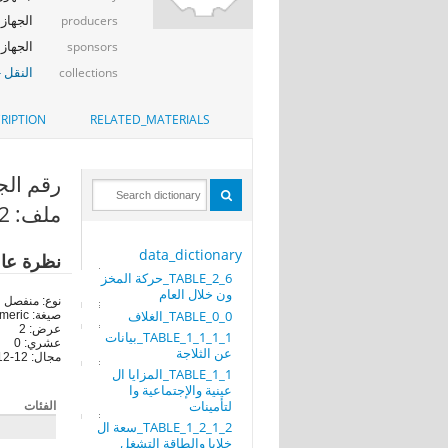
الجهاز ا
producers
الجهاز ا
sponsors
النقل -
collections
RIPTION
RELATED_MATERIALS
رقم الجدول (M
ملف: TABLE_1_2_1_2_سعة الخلايا والطاقة التشغلية
data_dictionary
نظرة عا
TABLE_2_6_حركة المخز
ون خلال العام
نوع: منفصل
TABLE_0_0_الغلاف
صيغة: numeric
عرض: 2
TABLE_1_1_1_1_بيانات
عشري: 0
عن الثلاجة
مجال: 12-12
TABLE_1_1_المزايا ال
عينية والإجتماعية وا
لتأمينات
الفئات
TABLE_1_2_1_2_سعة ال
خلايا والطاقة التشغل