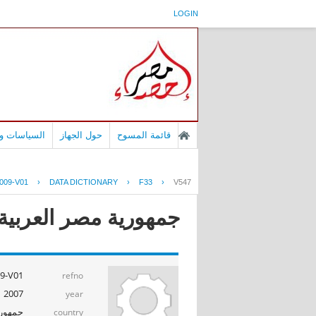
LOGIN
قائمة المسوح
حول الجهاز
السياسات وا
009-V01
›
DATA DICTIONARY
›
F33
›
V547
جمهورية مصر العربية - إ
9-V01
refno
2007
year
جمهوري
country