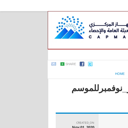
SHARE
HOME
ر_نوفمبرللموسم
CREATED_ON
Nov 01, 2020