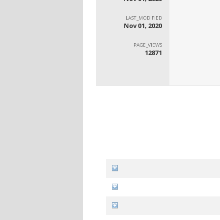
LAST_MODIFIED
Nov 01, 2020
PAGE_VIEWS
12871