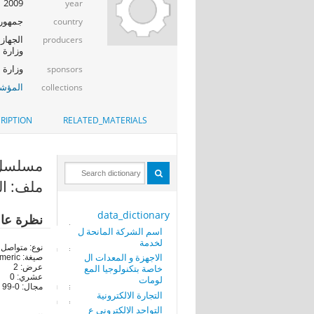
2009
year
جمهوري
country
الجهاز 
producers
وزارة ا
وزارة الإت
sponsors
المؤشر
collections
RIPTION
RELATED_MATERIALS
مسلسل السط
ملف: ال
data_dictionary
نظرة عا
اسم الشركة المانحة ل
لخدمة
نوع: متواصل
الاجهزة و المعدات ال
صيغة: numeric
خاصة بتكنولوجيا المع
عرض: 2
عشري: 0
لومات
مجال: 0-99
التجارة الالكترونية
التواجد الالكترونى ع