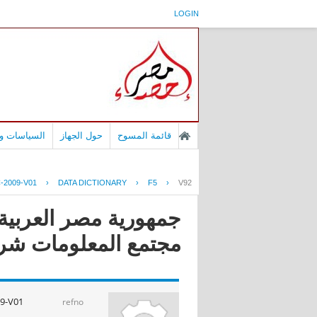
LOGIN
قائمة المسوح
حول الجهاز
السياسات وا
-2009-V01
›
DATA DICTIONARY
›
F5
›
V92
مجتمع المعلومات شركات 
9-V01
refno