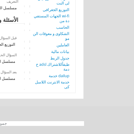
التعريف
لى النت
مسلسل ال
التوزيع الجغرافى
wi-fi الجهات المستفي
الأسئلة و
دة من
الحاسب
الشكاوى و معوقات الن
قبل السؤال
مو
التوزيع ال
العاملين
بيانات مالية
السؤال الح
جدول الربط
مسلسل ا
طبقاًللاشتراك adsl خ
دمة
بعد السؤال
dailup خدمة
مسلسل ا
خدمة الانترنت اللاسل
كى
جميع الحقوق محفوظة 012