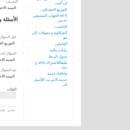
التعريف
لى النت
السنه الاحص
التوزيع الجغرافى
wi-fi الجهات المستفي
الأسئلة و
دة من
الحاسب
الشكاوى و معوقات الن
قبل السؤال
مو
التوزيع ال
العاملين
بيانات مالية
السؤال الح
جدول الربط
السنه الاح
طبقاًللاشتراك adsl خ
دمة
بعد السؤال
dailup خدمة
السنه الاح
خدمة الانترنت اللاسل
كى
الفئات
تحذير : هذه 