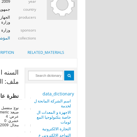
2009
year
جمهوري
country
الجهاز 
producers
وزارة ا
وزارة الإت
sponsors
المؤشر
collections
RIPTION
RELATED_MATERIALS
السنه الاحصائ
ملف: ال
data_dictionary
نظرة عا
اسم الشركة المانحة ل
لخدمة
نوع: منفصل
الاجهزة و المعدات ال
صيغة: numeric
خاصة بتكنولوجيا المع
عرض: 4
عشري: 0
لومات
مجال: 2009-2009
التجارة الالكترونية
التواجد الالكترونى ع