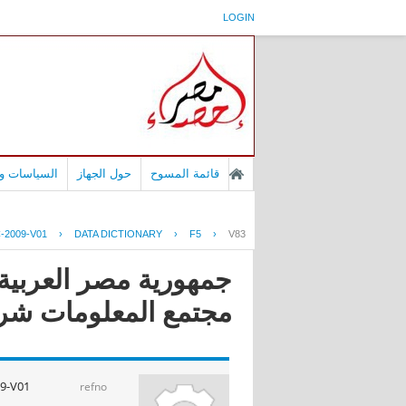
LOGIN
قائمة المسوح
حول الجهاز
السياسات وا
-2009-V01
›
DATA DICTIONARY
›
F5
›
V83
مجتمع المعلومات شركات 
9-V01
refno