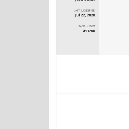
LAST_MODIFIED
Jul 22, 2020
PAGE_VIEWS
413200