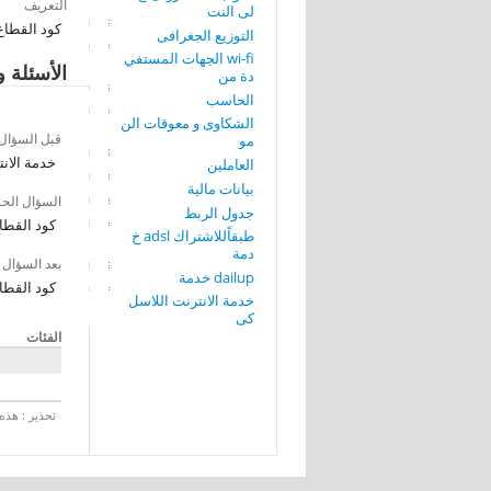
التعريف
لى النت
كود القطاع
التوزيع الجغرافى
wi-fi الجهات المستفي
الأسئلة و
دة من
الحاسب
الشكاوى و معوقات الن
قبل السؤال
مو
خدمة الان
العاملين
بيانات مالية
السؤال الح
جدول الربط
كود القطا
طبقاًللاشتراك adsl خ
دمة
بعد السؤال
dailup خدمة
كود القطا
خدمة الانترنت اللاسل
كى
الفئات
تحذير : هذه 