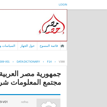
LOGIN
قائمة المسوح
حول الجهاز
السياسات وا
009-V01
›
DATA DICTIONARY
›
F14
›
V388
مجتمع المعلومات شركات 
9-V01
refno