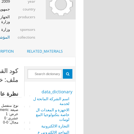
2009
year
جمهوري
country
الجهاز 
producers
وزارة ا
وزارة الإت
sponsors
المؤشر
collections
RIPTION
RELATED_MATERIALS
كود القطاع ال
ملف: خد
data_dictionary
نظرة عا
اسم الشركة المانحة ل
لخدمة
نوع: منفصل
الاجهزة و المعدات ال
صيغة: numeric
خاصة بتكنولوجيا المع
عرض: 1
عشري: 0
لومات
مجال: 0-0
التجارة الالكترونية
التواجد الالكترونى ع