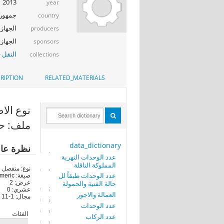
2013
year
جمهوري
country
الجهاز ا
producers
الجهاز ا
sponsors
النقل -
collections
RIPTION
RELATED_MATERIALS
نوع الاصل (
ملف: حر
data_dictionary
نظرة عا
عدد الوحدات النهرية
المملوكة الناقلة
نوع: منفصل
عدد الوحدات طبقاً لل
صيغة: numeric
حالة الفنية والحمولة
عرض: 2
عشري: 0
العمالة والاجور
مجال: 1-11
عدد الوحدات
الفئات
عدد الركاب