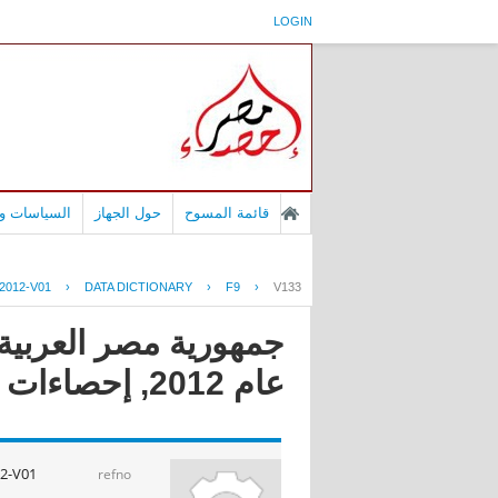
LOGIN
قائمة المسوح
حول الجهاز
السياسات وا
2012-V01
›
DATA DICTIONARY
›
F9
›
V133
جمهورية مصر العربية 
عام 2012, إحصاءات نقل االبضائع و الركاب فى قطاع النقل النهرى عام 2012
2-V01
refno