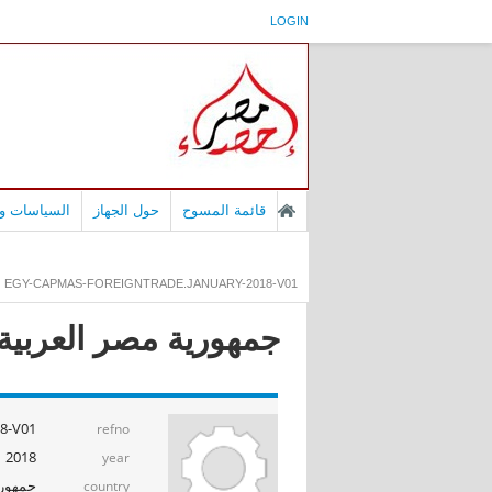
LOGIN
قائمة المسوح
حول الجهاز
السياسات وا
EGY-CAPMAS-FOREIGNTRADE.JANUARY-2018-V01
جمهورية مصر العربية - 
18-V01
refno
2018
year
جمهوري
country