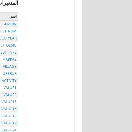
المتغيرا
اسم
GOVERN
EST_NUM
ECO_YEAR
EST_DESIG
EST_TYPE
MARKAZ
VILLAGE
URBRUR
ACTIVITY
VALUE1
VALUE2
VALUE15
VALUE16
VALUE18
VALUE19
VALUE24