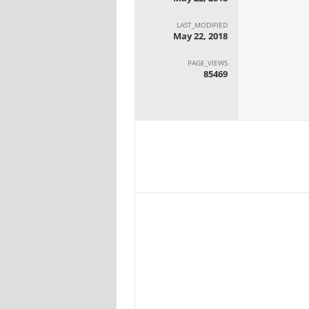
LAST_MODIFIED
May 22, 2018
PAGE_VIEWS
85469