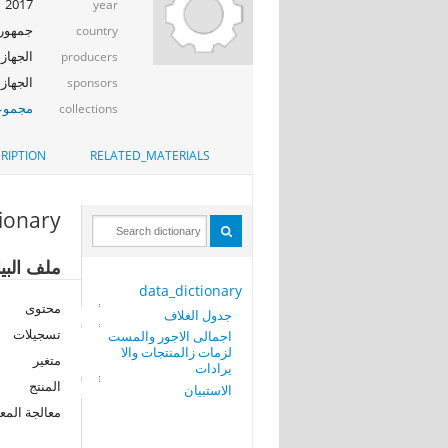
2017
year
جمهوري
country
الجهاز 
producers
الجهاز ا
sponsors
مجموعة
collections
RIPTION
RELATED_MATERIALS
tionary
ملف البيا
data_dictionary
محتوى
جدول الغلاف
تسجيلات
اجمالى الاجور والمست
لزمات زالمنتجات والا
متغير
يرادات
المنتج
الاستبيان
معالجة المع