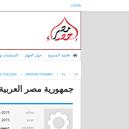
LOGIN
قائمة المسوح
حول الجهاز
السياسات وا
-TUS-2015
›
DATA DICTIONARY
›
F1
›
V3
جمهورية مصر العربية -
-2015
refno
2015
year
جمهوري
country