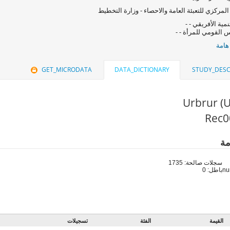
المركزي للتعبئة العامة والاحصاء - وزارة التخطيط
نمية الأفريقي - -
 القومي للمرأة - -
هامة
GET_MICRODATA
DATA_DICTIONARY
STUDY_DESC
Urbrur (
مة
سجلات صالحة: 1735
باطل: 0
القيمة
الفئة
تسجيلات