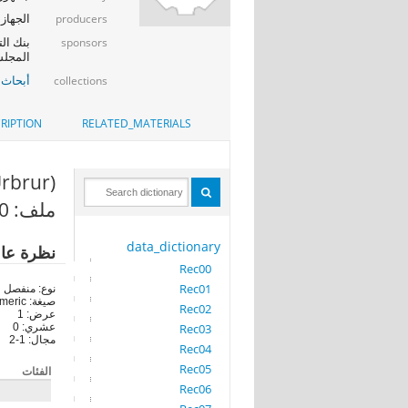
الجهاز 
producers
بنك الت
sponsors
المجلس
أبحاث 
collections
RIPTION
RELATED_MATERIALS
Urbrur)
ملف: Rec00
data_dictionary
نظرة عا
Rec00
Rec01
نوع: منفصل
صيغة: numeric
Rec02
عرض: 1
Rec03
عشري: 0
مجال: 1-2
Rec04
Rec05
الفئات
Rec06