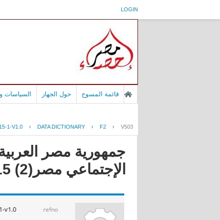
LOGIN
قائمة المسوح
حول الجهاز
السياسات وا
5-1-V1.0
›
DATA DICTIONARY
›
F2
›
V503
جمهورية مصر العربية -
الإجتماعي مصر(2) 2015
-v1.0
refno