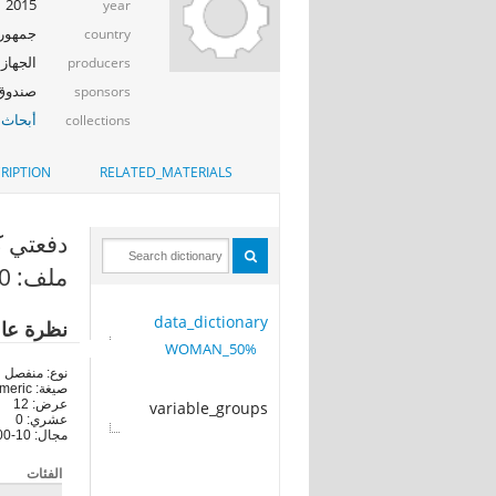
2015
year
جمهوري
country
الجهاز 
producers
صندوق ال
sponsors
أبحاث 
collections
RIPTION
RELATED_MATERIALS
دفعتي كام
ملف: 50%_WOMAN
data_dictionary
نظرة عا
50%_WOMAN
نوع: منفصل
صيغة: numeric
عرض: 12
variable_groups
عشري: 0
مجال: 10-100
الفئات