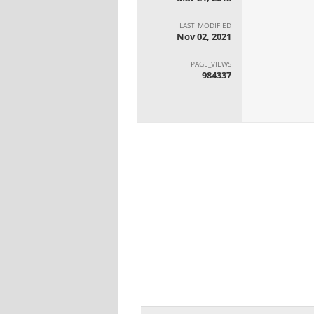
LAST_MODIFIED
Nov 02, 2021
PAGE_VIEWS
984337