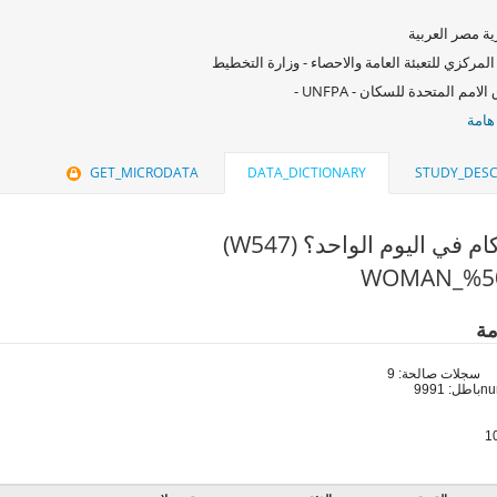
ة مصر العربية
المركزي للتعبئة العامة والاحصاء - وزارة التخطيط
امم المتحدة للسكان - UNFPA -
هامة
GET_MICRODATA
DATA_DICTIONARY
STUDY_DESC
 في اليوم الواحد؟ (W547)
مة
سجلات صالحة: 9
باطل: 9991