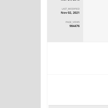
LAST_MODIFIED
Nov 02, 2021
PAGE_VIEWS
984476