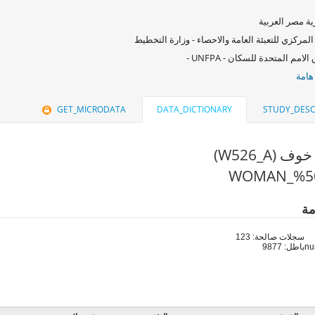
ة مصر العربية
المركزي للتعبئة العامة والاحصاء - وزارة التخطيط
امم المتحدة للسكان - UNFPA -
هامة
GET_MICRODATA
DATA_DICTIONARY
STUDY_DESC
(W526_A)
مة
سجلات صالحة: 123
باطل: 9877