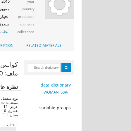
2015
year
جمهوري
country
الجهاز 
producers
صندوق ال
sponsors
أبحاث 
collections
RIPTION
RELATED_MATERIALS
كوابس خوف 
ملف: 50%_WOMAN
data_dictionary
نظرة عا
50%_WOMAN
نوع: منفصل
صيغة: numeric
عرض: 12
variable_groups
عشري: 0
مجال: 1-1
الفئات