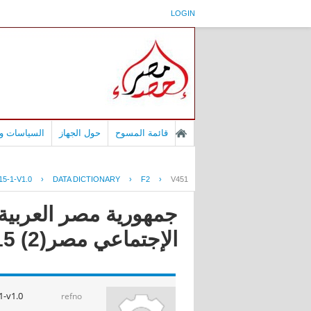
LOGIN
قائمة المسوح
حول الجهاز
السياسات وا
5-1-V1.0
›
DATA DICTIONARY
›
F2
›
V451
جمهورية مصر العربية -
الإجتماعي مصر(2) 2015
-v1.0
refno