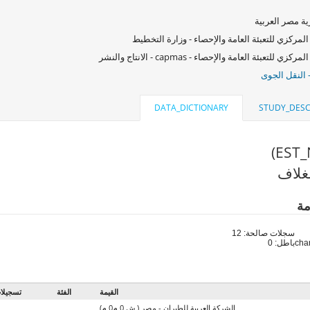
ة مصر العربية
المركزي للتعبئة العامة والإحصاء - وزارة التخطيط
كزي للتعبئة العامة والإحصاء - capmas - الانتاج والنشر
 النقل الجوى
DATA_DICTIONARY
STUDY_DESC
غلاف
مة
سجلات صالحة: 12
باطل: 0
القيمة
الفئة
تسجيلا
الشركة العربية للطيران - مصر ( ش 0 م0 م)