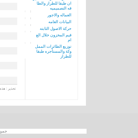
ان طبقا للطراز والطا
قه التصميميه
العماله والاجور
البيانات العامه
حركة الاصول الثابته
قيم المخزون خلال الع
ام
توزيع الطائرات الممل
وكة والمستأجره طبقا
للطراز
تحذير : هذه 
جميع الحقوق محفوظة 012