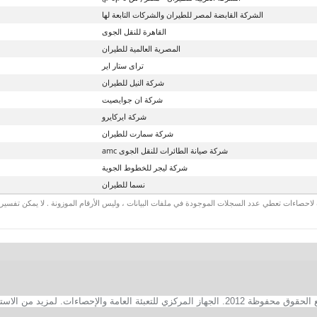
الشركة القابضة لمصر للطيران والشركات التابعة لها
القاهرة للنقل الجوى
المصرية العالمية للطيران
تراى ستار اير
شركة النيل للطيران
شركة ان جوايصيت
شركة ايركايرو
شركة سمارت للطيران
شركة صيانة الطائرات للنقل الجوى amc
شركة ليجر للخطوط الجوية
نسما للطيران
لاحصاءات تعطي عدد السجلات الموجودة في ملفات البيانات ، وليس الأرقام الموزونة . لا يمكن تفسير الأ
2. الجهاز المركزي للتعبئة العامة والإحصاءات. لمزيد من الاستفسارات الفنية بخصوص الصفحة الالكترونية