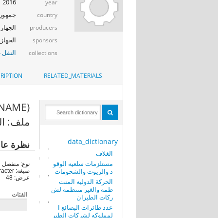
2016
year
جمهوري
country
الجهاز 
producers
الجهاز المر
sponsors
النقل -
collections
RIPTION
RELATED_MATERIALS
(EST_NAME)
ملف: ال
data_dictionary
نظرة عا
الغلاف
مستلزمات سلعيه الوقو
نوع: منفصل
د والزيوت والشحومات
صيغة: character
عرض: 48
الحركة الدوليه المنت
ظمه والغير منتظمه لش
الفئات
ركات الطيران
عدد طائرات البضائع ا
لمملوكه لشركات الطير