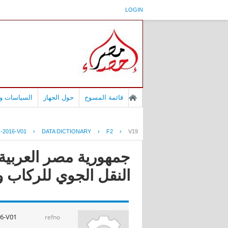
LOGIN
قائمة المسوح
حول الجهاز
السياسات وا
-2016-V01
›
DATA DICTIONARY
›
F2
›
V19
النقل الجوي للركاب و
6-V01
refno