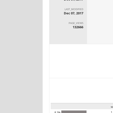
LAST_MODIFIED
Dec 07, 2017
PAGE_VIEWS
132666
ت
1
8.3%