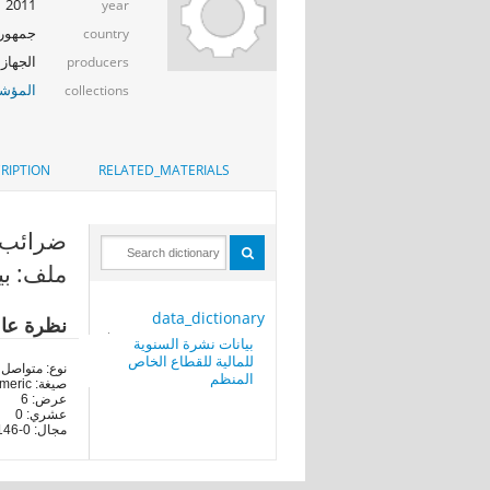
2011
year
جمهوري
country
الجهاز 
producers
المؤشر
collections
RIPTION
RELATED_MATERIALS
ضرائب داخ
ملف: بي
data_dictionary
نظرة عا
بيانات نشرة السنوية
للمالية للقطاع الخاص
نوع: متواصل
المنظم
صيغة: numeric
عرض: 6
عشري: 0
مجال: 0-576146