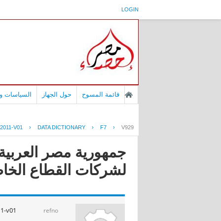
LOGIN
قائمة المسوح
حول الجهاز
السياسات وا
2011-V01
›
DATA DICTIONARY
›
F7
›
V929
جمهورية مصر العربية 
لشركات القطاع الخاص ا
1-v01
refno