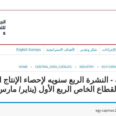
لإجراءات
شكر وتقدير
الأهداف الاستراتيجية
English Surveys
HOME
›
CENTRAL_DATA_CATALOG
›
INDUSTRY
›
EGY-CAPM
- النشرة الربع سنويه لإحصاء الإنتاج
قطاع الخاص الربع الأول (يناير/ مارس)016
egy-capmas.