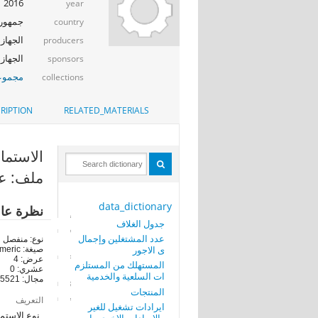
2016
year
جمهوري
country
الجهاز 
producers
الجهاز ا
sponsors
مجموعة
collections
RIPTION
RELATED_MATERIALS
الاستمارة (TYPE
ملف: عد
data_dictionary
نظرة عا
جدول الغلاف
عدد المشتغلين وإجمال
نوع: منفصل
ى الاجور
صيغة: numeric
عرض: 4
المستهلك من المستلزم
عشري: 0
ات السلعية والخدمية
مجال: 5521-5522
المنتجات
التعريف
ايرادات تشغيل للغير
نوع الاستماره(5521) يمثل احصائية الحصر الصناعى الربع