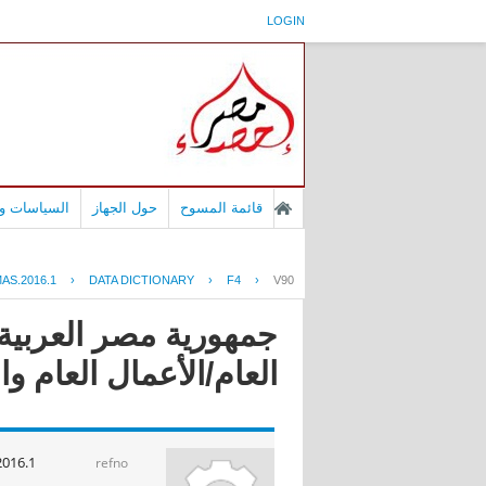
LOGIN
قائمة المسوح
حول الجهاز
السياسات وا
AS.2016.1
›
DATA DICTIONARY
›
F4
›
V90
جمهورية مصر العربية 
العام/الأعمال العام وال
2016.1
refno