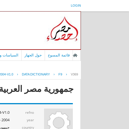
LOGIN
قائمة المسوح
حول الجهاز
السياسات وا
004-V1.0
›
DATA DICTIONARY
›
F9
›
V369
جمهورية مصر العربية -
-V1.0
refno
2004 - 2005
year
جمهوري
country