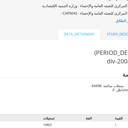
المركزى للتعبئه العامة والإحصاء - وزارة التنميه الإقتصادية
لمركزى للتعبئه العامة والإحصاء - CAPMAS -
_الطلاق
DATA_DICTIONARY
STUDY_DESC
مة
سجلات صالحة: 64496
باطل: 0
القيمة
الفئة
تسجيلات
10863
1