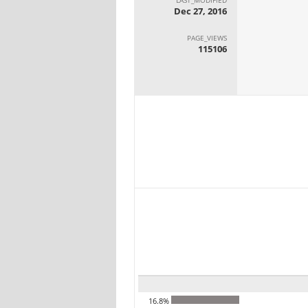
Dec 27, 2016
PAGE_VIEWS
115106
16.8%