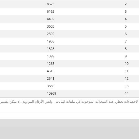
8623
2
6162
3
4492
4
3603
5
2592
6
1958
7
1828
8
1399
9
1265
10
4515
11
2341
12
3886
13
10969
14
لاحصاءات تعطي عدد السجلات الموجودة في ملفات البيانات ، وليس الأرقام الموزونة . لا يمكن تفسير الأ