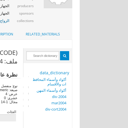
الجهاز 
producers
الجهاز ا
sponsors
الزواج
collections
RIPTION
RELATED_MATERIALS
(PERIOD_DECODE)
ملف: div-2004
data_dictionary
نظرة عا
أكواد وأسماء المحافظ
ات والأقسام
نوع: منفصل
أكواد وأسماء المهن
صيغة: numeric
عرض: 4
div-2004
عشري: 0
مجال: 1-14
mar2004
div-cort2004
الفئات