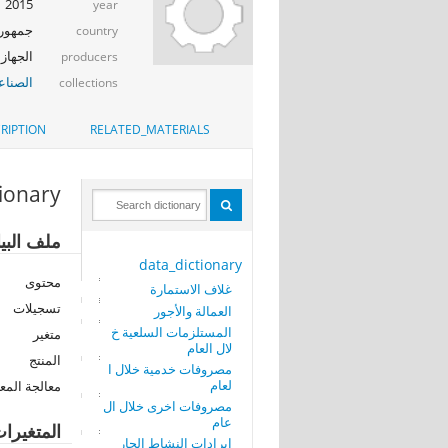
2015
year
جمهوري
country
الجهاز 
producers
الصناع
collections
RIPTION
RELATED_MATERIALS
tionary
ملف البي
data_dictionary
محتوى
غلاف الاستمارة
تسجيلات
العمالة والأجور
المستلزمات السلعية خ
متغير
لال العام
المنتج
مصروفات خدمية خلال ا
لعام
معالجة المع
مصروفات اخرى خلال ال
عام
المتغيرا
ايرادات النشاط الجار