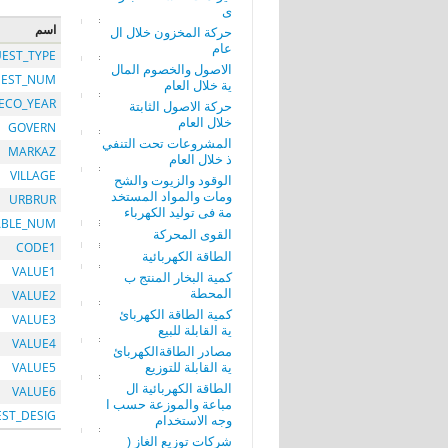
ى
اسم
حركة المخزون خلال ال
عام
EST_TYPE
الاصول والخصوم المال
EST_NUM
ية خلال العام
ECO_YEAR
حركة الاصول الثابتة
خلال العام
GOVERN
المشروعات تحت التنفي
MARKAZ
ذ خلال العام
VILLAGE
الوقود والزيوت والشح
ومات والمواد المستخد
URBRUR
مة فى توليد الكهرباء
ABLE_NUM
القوى المحركة
CODE1
الطاقة الكهربائية
VALUE1
كمية البخار المنتج ب
المحطة
VALUE2
كمية الطاقة الكهربائ
VALUE3
ية القابلة للبيع
VALUE4
مصادر الطاقةالكهربائ
ية القابلة للتوزيع
VALUE5
الطاقة الكهربائية ال
VALUE6
مباعة والموزعة حسب ا
EST_DESIG
وجه الاستخدام
شركات توزيع الغاز (