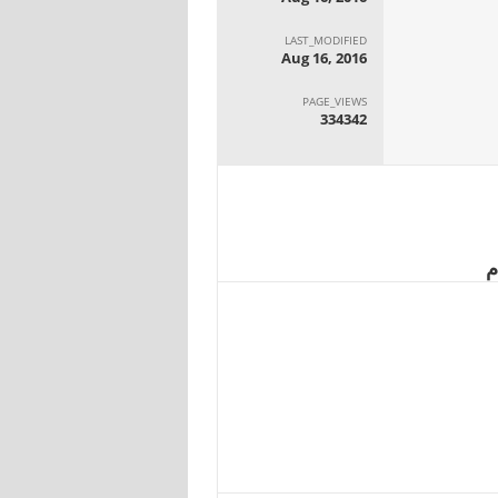
LAST_MODIFIED
Aug 16, 2016
PAGE_VIEWS
334342
م