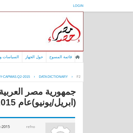
LOGIN
قائمة المسوح
حول الجهاز
السياسات وا
Y-CAPMAS.Q2-2015
›
DATA DICTIONARY
›
F2
جمهورية مصر العربية -
(ابريل/يونيو)عام 2015
-2015
refno