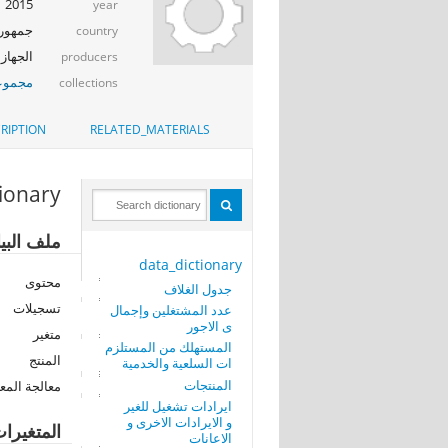
2015
year
جمهوري
country
الجهاز 
producers
مجموعة
collections
RIPTION
RELATED_MATERIALS
tionary
ملف البي
data_dictionary
محتوى
جدول الغلاف
تسجيلات
عدد المشتغلين وإجمال
ى الاجور
متغير
المستهلك من المستلزم
المنتج
ات السلعية والخدمية
المنتجات
معالجة المع
ايرادات تشغيل للغير
و الايرادات الاخرى و
المتغيرا
الاعانات