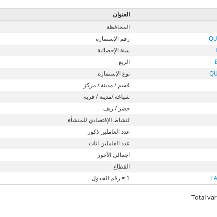
العنوان
المحافظة
QU
رقم الإستمارة
سنة الإحصائية
الربع
QU
نوع الإستمارة
قسم / مدينة / مركز
شياخة /مدينة / قرية
حضر / ريف
لنشاط الإقتصادي للمنشأة
عدد العاملين ذكور
عدد العاملين اناث
اجمالى الأجور
القطاع
T
1 = رقم الجدول
Total var