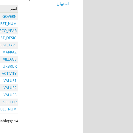
استبيان
اسم
GOVERN
EST_NUM
ECO_YEAR
EST_DESIG
EST_TYPE
MARKAZ
VILLAGE
URBRUR
ACTIVITY
VALUE1
VALUE2
VALUE3
SECTOR
ABLE_NUM
iable(s): 14