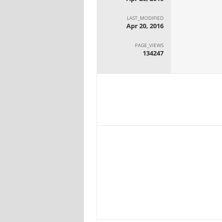
LAST_MODIFIED
Apr 20, 2016
PAGE_VIEWS
134247