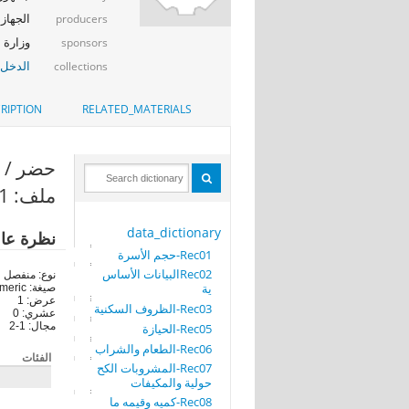
الجهاز 
producers
وزارة ا
sponsors
الدخل_
collections
RIPTION
RELATED_MATERIALS
حضر / ريف (
ملف: Rec31-قيمة الدخل السنوي الصافي للأسرة
data_dictionary
نظرة عا
Rec01-حجم الأسرة
Rec02البيانات الأساس
نوع: منفصل
ية
صيغة: numeric
عرض: 1
Rec03-الظروف السكنية
عشري: 0
مجال: 1-2
Rec05-الحيازة
Rec06-الطعام والشراب
الفئات
Rec07-المشروبات الكح
حولية والمكيفات
Rec08-كميه وقيمه ما