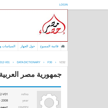
LOGIN
قائمة المسوح
حول الجهاز
السياسات وا
012-V01
›
DATA DICTIONARY
›
F30
›
V232
جمهورية مصر العربية - بح
2-V01
refno
2008 - 2009
year
جمهوري
country