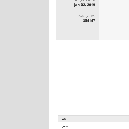
Jan 02, 2019
PAGE_VIEWS
354147
الفئة
حضر