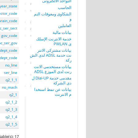
التواجد الألكترونى
year_state
الحاسب
ector_code
الشكاوى ومعوقات النم
و
prain_code
العاملين
c_ser_sect
بيانات مالية
gov_code
خدمة الانترنت الإسلك
oc_ser_gov
ى PWLAN
بيانات مشتركى الانتر
dept_code
نت خدمة ADSL لدى الش
_dept_code
ركة
no_line
بيانات مستخدمى الانت
رنت لدى الموزع ADSL
ser_line
مقدمى خدمة Diai-UP ل
q2_1_1
دى الشركة
no_mach
بيانات عن نمط استخدا
م الانترنت
q2_1
q2_1_2
q2_1_3
q2_1_4
q2_1_5
iable(s): 17