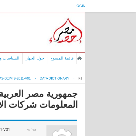
LOGIN
قائمة المسوح
حول الجهاز
السياسات وا
S-BEIMIS-2011-V01
›
DATA DICTIONARY
›
F1
جمهورية مصر العربية 
المعلومات شركات الانترنت ا
1-V01
refno