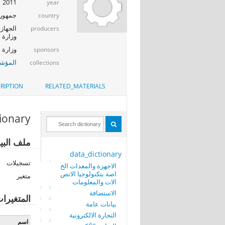
2011
year
جمهوري
country
الجهاز 
producers
وزارة ا
وزارة الإت
sponsors
المؤشر
collections
RIPTION
RELATED_MATERIALS
tionary
ملف البيا
data_dictionary
تسجيلات
الاجهزة والمعدات الخ
اصة بتكنولوجيا الاتص
متغير
الات والمعلومات
الاستضافة
المتغيرا
بيانات عامة
التجارة الالكترونية
اسم