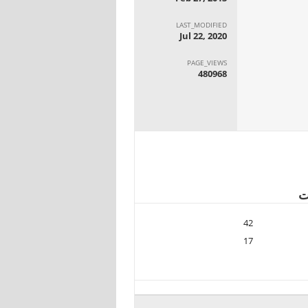
LAST_MODIFIED
Jul 22, 2020
PAGE_VIEWS
480968
ت
42
17