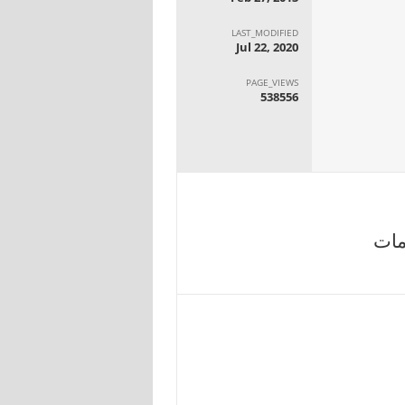
LAST_MODIFIED
Jul 22, 2020
PAGE_VIEWS
538556
مات