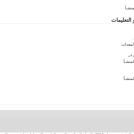
لمنشـأ
 التعليمات
المعدات
رفي
المنشـأ
المنشـأ