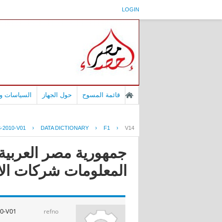
LOGIN
قائمة المسوح
حول الجهاز
السياسات وا
-2010-V01
›
DATA DICTIONARY
›
F1
›
V14
جمهورية مصر العربية 
المعلومات شركات الانترنت ا
0-V01
refno