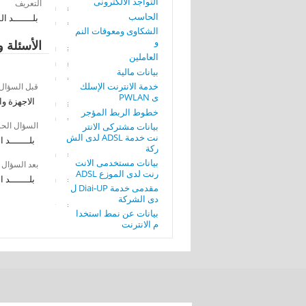
التواجد الألكترونى
التعريف
الحاسب
بلـــــــد ا
الشكاوى ومعوقات النم
و
الأسئلة و
العاملين
بيانات مالية
خدمة الانترنت الإسلك
قبل السؤال
ى PWLAN
الاجهزة و
خطوط الربط المؤجر
السؤال الح
بيانات مشتركى الانتر
نت خدمة ADSL لدى الش
بلـــــــد 
ركة
بيانات مستخدمى الانت
بعد السؤال
رنت لدى الموزع ADSL
بلـــــــد 
مقدمى خدمة Diai-UP ل
دى الشركة
بيانات عن نمط استخدا
م الانترنت