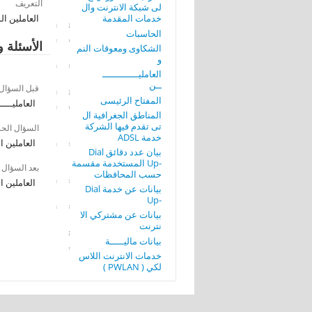
التعريف
لى شبكة الانترنت وال
خدمات المقدمة
العاملين الذ
الحاسبات
الأسئلة و
الشكاوى ومعوقات النم
و
العامليـــــــــــــ
ــن
قبل السؤال
المفتاح الرئيسى
العامليـــــ
المناطق الجغرافية ال
تى تقدم فيها الشركة
السؤال الح
خدمة ADSL
العاملين ال
بيان عدد دقائق Dial
-Up المستخدمة مقسمة
بعد السؤال
حسب المحافظات
العاملين ال
بيانات عن خدمة Dial
-Up
بيانات عن مشتركي الا
نترنت
بيانات ماليـــــة
خدمات الانترنت اللاس
لكي ( PWLAN )