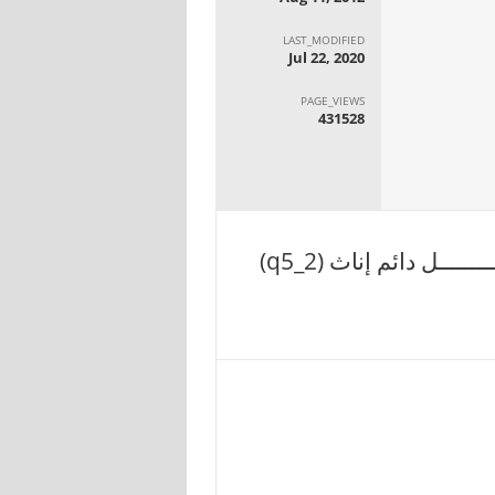
LAST_MODIFIED
Jul 22, 2020
PAGE_VIEWS
431528
ــــل دائم إناث (q5_2)