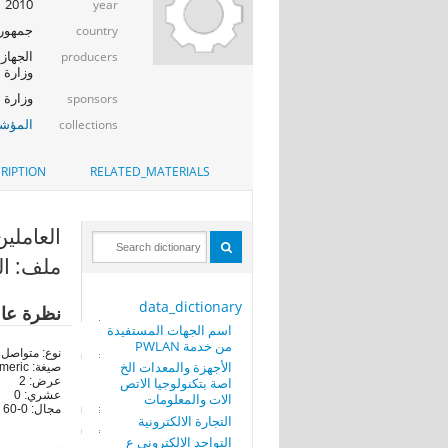
2010
year
جمهوري
country
الجهاز 
producers
وزارة ا
وزارة الإت
sponsors
المؤشر
collections
RIPTION
RELATED_MATERIALS
العاملين 
ملف: العا
data_dictionary
نظرة عا
اسم الجهات المستفيدة
من خدمة PWLAN
نوع: متواصل
الأجهزة والمعدات الخ
صيغة: numeric
اصة بتكنولوجيا الاتص
عرض: 2
عشري: 0
الات والمعلومات
مجال: 0-60
التجارة الالكترونية
التواجد الالكتروني ع