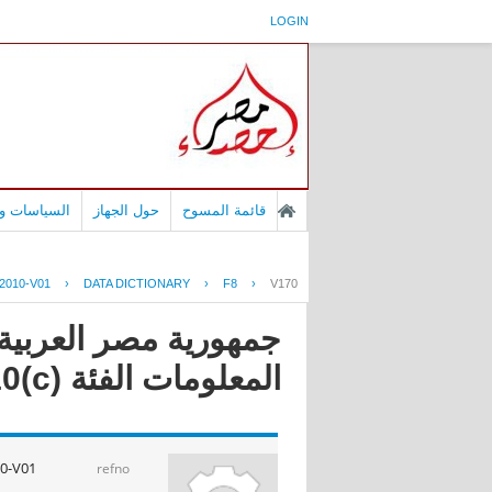
LOGIN
قائمة المسوح
حول الجهاز
السياسات وا
2010-V01
›
DATA DICTIONARY
›
F8
›
V170
جمهورية مصر العربية 
المعلومات الفئة (c)2010
0-V01
refno