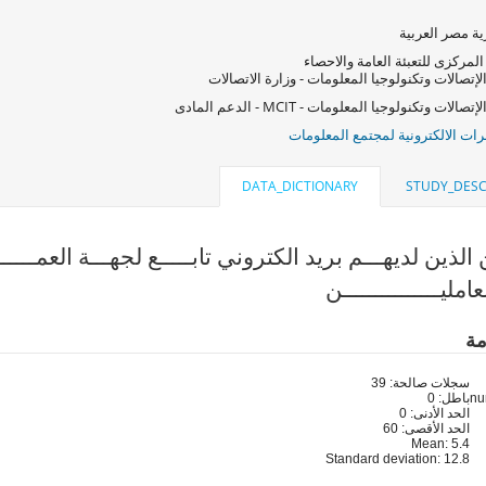
ة مصر العربية
المركزى للتعبئة العامة والاحصاء
لإتصالات وتكنولوجيا المعلومات - وزارة الاتصالات
صالات وتكنولوجيا المعلومات - MCIT - الدعم المادى
ات الالكترونية لمجتمع المعلومات
DATA_DICTIONARY
STUDY_DESC
الذين لديهـــم بريد الكتروني تابـــــع لجهـــة العمــــــــــ
مليـــــــــــــــن
مة
سجلات صالحة: 39
باطل: 0
الحد الأدنى: 0
الحد الأقصى: 60
Mean: 5.4
Standard deviation: 12.8