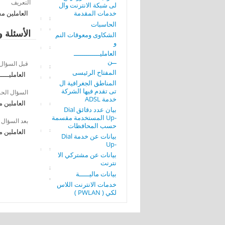
التعريف
لى شبكة الانترنت وال
خدمات المقدمة
العاملين م
الحاسبات
الأسئلة و
الشكاوى ومعوقات النم
و
العامليـــــــــــــ
ــن
قبل السؤال
المفتاح الرئيسى
العامليـــــ
المناطق الجغرافية ال
تى تقدم فيها الشركة
السؤال الح
خدمة ADSL
العاملين 
بيان عدد دقائق Dial
-Up المستخدمة مقسمة
بعد السؤال
حسب المحافظات
العاملين 
بيانات عن خدمة Dial
-Up
بيانات عن مشتركي الا
نترنت
بيانات ماليـــــة
خدمات الانترنت اللاس
لكي ( PWLAN )