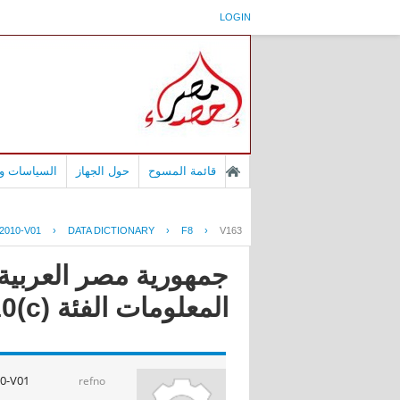
LOGIN
قائمة المسوح
حول الجهاز
السياسات وا
2010-V01
›
DATA DICTIONARY
›
F8
›
V163
جمهورية مصر العربية 
المعلومات الفئة (c)2010
0-V01
refno