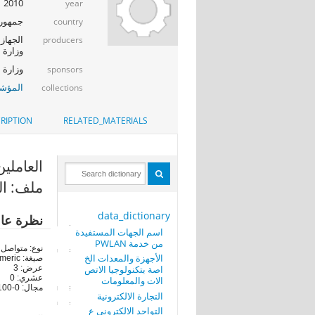
2010
year
جمهوري
country
الجهاز 
producers
وزارة ا
وزارة الإت
sponsors
المؤشر
collections
RIPTION
RELATED_MATERIALS
العاملين
ملف: العا
data_dictionary
نظرة عا
اسم الجهات المستفيدة
من خدمة PWLAN
نوع: متواصل
الأجهزة والمعدات الخ
صيغة: numeric
اصة بتكنولوجيا الاتص
عرض: 3
عشري: 0
الات والمعلومات
مجال: 0-100
التجارة الالكترونية
التواجد الالكتروني ع