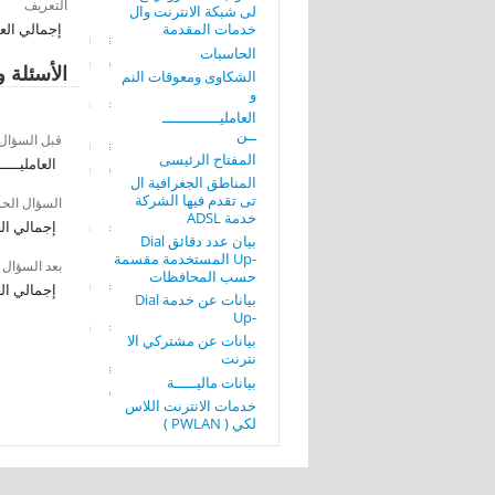
التعريف
لى شبكة الانترنت وال
خدمات المقدمة
إجمالي العام
الحاسبات
الأسئلة و
الشكاوى ومعوقات النم
و
العامليـــــــــــــ
ــن
قبل السؤال
المفتاح الرئيسى
العامليـــــ
المناطق الجغرافية ال
تى تقدم فيها الشركة
السؤال الح
خدمة ADSL
إجمالي العا
بيان عدد دقائق Dial
-Up المستخدمة مقسمة
بعد السؤال
حسب المحافظات
إجمالي العا
بيانات عن خدمة Dial
-Up
بيانات عن مشتركي الا
نترنت
بيانات ماليـــــة
خدمات الانترنت اللاس
لكي ( PWLAN )