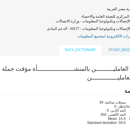
ة مصر العربية
المركزى للتعبئة العامة والاحصاء
لإتصالات وتكنولوجيا المعلومات - وزارة الاتصالات
صالات وتكنولوجيا المعلومات - MCIT - الدعم المادى
ات الالكترونية لمجتمع المعلومات
DATA_DICTIONARY
STUDY_DESC
امليــــــــــن بالمنشـــــــــــــــــــــأة مؤقت جملة (q1_total11)
مليـــــــــــــــن
مة
سجلات صالحة: 39
باطل: 0
الحد الأدنى: 0
الحد الأقصى: 350
Mean: 15.4
Standard deviation: 59.6