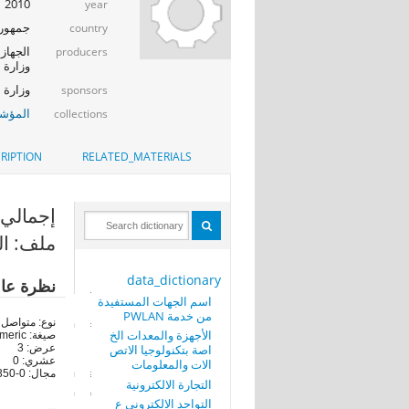
2010
year
جمهوري
country
الجهاز 
producers
وزارة ا
وزارة الإت
sponsors
المؤشر
collections
RIPTION
RELATED_MATERIALS
إجمالي الع
ملف: العا
data_dictionary
نظرة عا
اسم الجهات المستفيدة
من خدمة PWLAN
نوع: متواصل
الأجهزة والمعدات الخ
صيغة: numeric
اصة بتكنولوجيا الاتص
عرض: 3
عشري: 0
الات والمعلومات
مجال: 0-350
التجارة الالكترونية
التواجد الالكتروني ع