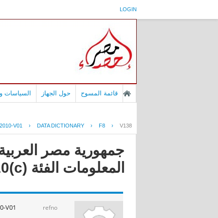
LOGIN
قائمة المسوح
حول الجهاز
السياسات وا
2010-V01
›
DATA DICTIONARY
›
F8
›
V138
جمهورية مصر العربية 
المعلومات الفئة (c)2010
0-V01
refno