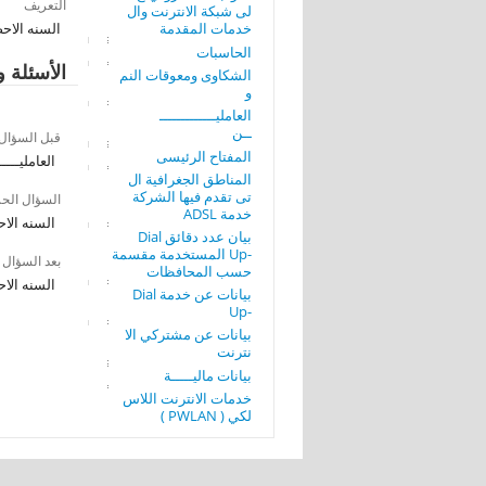
التعريف
لى شبكة الانترنت وال
خدمات المقدمة
السنه الاحص
الحاسبات
الأسئلة و
الشكاوى ومعوقات النم
و
العامليـــــــــــــ
ــن
قبل السؤال
المفتاح الرئيسى
العامليـــــ
المناطق الجغرافية ال
تى تقدم فيها الشركة
السؤال الح
خدمة ADSL
السنه الاح
بيان عدد دقائق Dial
-Up المستخدمة مقسمة
بعد السؤال
حسب المحافظات
السنه الاح
بيانات عن خدمة Dial
-Up
بيانات عن مشتركي الا
نترنت
بيانات ماليـــــة
خدمات الانترنت اللاس
لكي ( PWLAN )