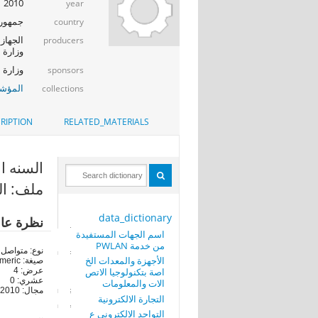
2010
year
جمهوري
country
الجهاز 
producers
وزارة ا
وزارة الإت
sponsors
المؤشر
collections
RIPTION
RELATED_MATERIALS
السنه الاحصائ
ملف: العا
data_dictionary
نظرة عا
اسم الجهات المستفيدة
من خدمة PWLAN
نوع: متواصل
الأجهزة والمعدات الخ
صيغة: numeric
اصة بتكنولوجيا الاتص
عرض: 4
عشري: 0
الات والمعلومات
مجال: 2010-2010
التجارة الالكترونية
التواجد الالكتروني ع