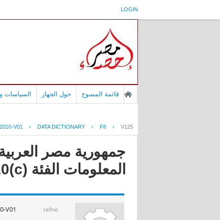
LOGIN
قائمة المسوح
حول الجهاز
السياسات وا
2010-V01
›
DATA DICTIONARY
›
F8
›
V125
جمهورية مصر العربية 
المعلومات الفئة (c)2010
0-V01
refno