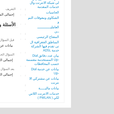
لى شبكة الانترنت وال
خدمات المقدمة
التعريف
الحاسبات
إجمالى المشتركي
الشكاوى ومعوقات النم
و
الأسئلة و
العامليـــــــــــــ
ــن
المفتاح الرئيسى
قبل السؤال
المناطق الجغرافية ال
بيانات عن
تى تقدم فيها الشركة
خدمة ADSL
السؤال الح
بيان عدد دقائق Dial
-Up المستخدمة مقسمة
إجمالى المشترك
حسب المحافظات
بيانات عن خدمة Dial
بعد السؤال
-Up
إجمالى المشترك
بيانات عن مشتركي الا
نترنت
بيانات ماليـــــة
خدمات الانترنت اللاس
لكي ( PWLAN )