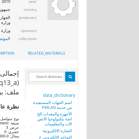
2010
year
جمهوري
country
الجهاز 
producers
وزارة ا
وزارة الإت
sponsors
المؤشر
collections
RIPTION
RELATED_MATERIALS
q13_a)
ملف: بي
data_dictionary
اسم الجهات المستفيدة
نظرة عا
من خدمة PWLAN
الأجهزة والمعدات الخ
اصة بتكنولوجيا الاتص
نوع: متواصل
الات والمعلومات
صيغة: numeric
عرض: 3
التجارة الالكترونية
عشري: 0
مجال: 0-800
التواجد الالكتروني ع