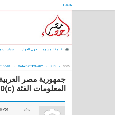
LOGIN
قائمة المسوح
حول الجهاز
السياسات وا
010-V01
›
DATA DICTIONARY
›
F13
›
V305
جمهورية مصر العربية 
المعلومات الفئة (c)2010
0-V01
refno