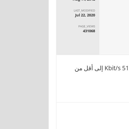
LAST_MODIFIED
Jul 22, 2020
PAGE_VIEWS
431068
إجمالى المشتركين خلال آخر ثلاثة شهور لحجم التحميل من 512 Kbit/s إلى أقل من