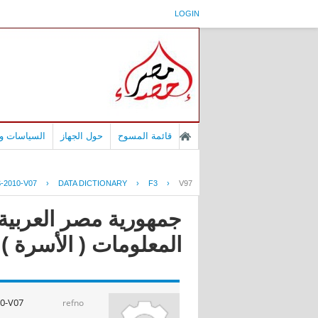
LOGIN
قائمة المسوح
حول الجهاز
السياسات وا
-2010-V07
›
DATA DICTIONARY
›
F3
›
V97
جمهورية مصر العربية 
المعلومات ( الأسرة ) 2010, الأسرة شهر يناير 010
0-V07
refno