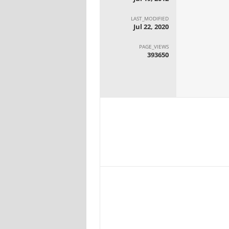
LAST_MODIFIED
Jul 22, 2020
PAGE_VIEWS
393650