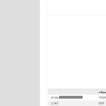
جيلات
10526
97.9%
2255
2.1%