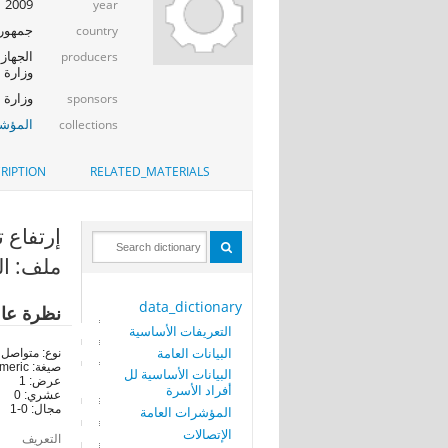
2009
year
جمهوري
country
الجهاز 
producers
وزارة ا
وزارة الإت
sponsors
المؤشر
collections
RIPTION
RELATED_MATERIALS
إرتفاع تكل
ملف: الب
data_dictionary
نظرة عا
التعريفات الأساسية
البيانات العامة
نوع: متواصل
صيغة: numeric
البيانات الأساسية لل
عرض: 1
أفراد الأسرة
عشري: 0
مجال: 0-1
المؤشرات العامة
الإتصالات
التعريف