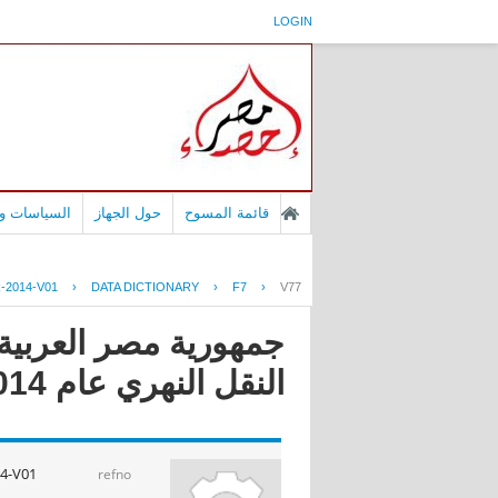
LOGIN
قائمة المسوح
حول الجهاز
السياسات وا
-2014-V01
›
DATA DICTIONARY
›
F7
›
V77
جمهورية مصر العربية
النقل النهري عام 2014
4-V01
refno