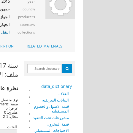
2015
year
جمهوري
country
الجهاز 
producers
الجهاز ا
sponsors
النقل -
collections
RIPTION
RELATED_MATERIALS
سنة 2017 (YEA_4)
ملف: ال
data_dictionary
نظرة عا
الغلاف
البيانات التعريفيه
نوع: منفصل
صيغة: numeric
قيمة الاصول والخصوم
عرض: 5
المستقبليه
عشري: 0
مجال: 1-2
مشروعات تحت التنفيذ
قيمة المخزون
الفئات
الاحتياجات المستقبلي