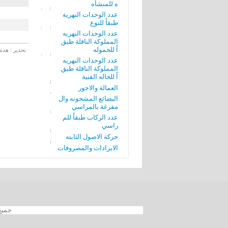
ه للمنشأه
عدد الوحدات النهرية
طبقاً للنوع
عدد الوحدات النهريه
المملوكة الناقلة طبق
اً للحموله
تحذير : هذه 
عدد الوحدات النهريه
المملوكة الناقلة طبق
اً للحاله الفنية
العمالة والاجور
البضائع المشحونه وال
مفرغة بالمراسي
عدد الركاب طبقاً للم
راسي
حركة الاصول الثابته
الايرادات والمصروفات
جميع الحقوق محفوظة 012