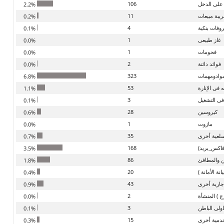
على الدخل
106
2.2%
يبة مبيعات
11
0.2%
فات بنكية
4
0.1%
غاز طبيعى
1
0.0%
فحومات
1
0.0%
فوائد دائنة
2
0.0%
موادومهمات
323
6.8%
فى الإنارة
53
1.1%
ى التشغيل
3
0.1%
كيروسين
28
0.6%
مازوت
1
0.0%
لعية أخرى
35
0.7%
اكس_بريد)
168
3.5%
 والمطافئ
86
1.8%
ة الأمانة )
20
0.4%
ارية أخرى
43
0.9%
 ) المنشأة
2
0.0%
ولى الباطن
3
0.1%
مية أخرى
15
0.3%