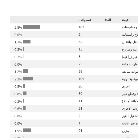
القيمة
الفئة
تسجيلات
ة ومطبوعات
182
3.8%
اح راسمالية
2
0.0%
قل وانتقال
82
1.7%
عية ومزارع
15
0.3%
ير زراعية)
8
0.2%
مارات مالية
2
0.0%
نوات سابقة
58
1.2%
ية وقانونية
105
2.2%
اخرى
26
0.5%
 وقطع غيار
39
0.8%
نة أمانة )
11
0.2%
لات الأخرى
31
0.6%
تشغيل للغير
2
0.0%
ح غير عادية
1
0.0%
بنزين
91
1.9%
بوتاجاز
7