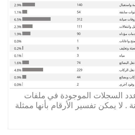
ة واستقبال
140
2.9%
ات سابقة
54
1.1%
فات صيانة
312
6.5%
 وانتقالات
111
2.3%
دمات مؤداه
90
1.9%
نح واعانات
1
0.0%
عبئة وتغليف
9
0.2%
مياه
3
0.1%
نقل البضائع
74
1.6%
نقل الركاب
229
4.8%
كاب وبضائع
44
0.9%
وقود أخرى
2
0.0%
دد السجلات الموجودة في ملفات
ة . لا يمكن تفسير الأرقام بأنها ممثلة