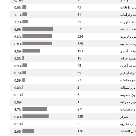
0.1%
ات وإعانات
43
0.9%
ت وغرامات
51
1.1%
لة الكهرباء
55
1.2%
فات خدمية
331
6.9%
ود والزيوت
324
6.8%
مات سلعية
325
6.8%
فات أخرى
193
4.0%
يلة خزانة
15
0.3%
باعة أخرى
45
0.9%
 وقطع غيار
35
0.7%
يع مخلفات
23
0.5%
ر راسمالية
2
0.0%
ون معدومه
3
0.1%
وم جمركية
1
0.0%
و شحومات
271
5.7%
سولار
285
6.0%
ئب عقارية
6
0.1%
لى النشاط
126
2.6%