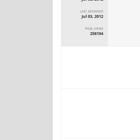
LAST_MODIFIED
Jul 03, 2012
PAGE_VIEWS
258194