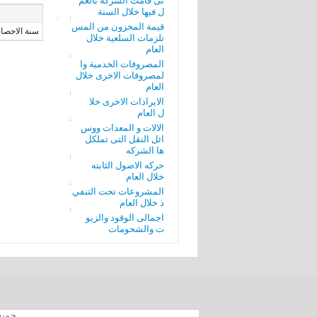
تى قامت الشركة بالعم
ل فيها خلال السنة
قيمة المخزون من المس
سنة الاحصاء
تلزمات السلعية خلال
العام
المصروفات الخدمية وا
لمصروفات الاخرى خلال
العام
الايرادات الاخرى خلا
ل العام
الالات و المعدات ووس
ائل النقل التى تملكل
ها الشركه
حركه الاصول الثابته
خلال العام
المشروعات تحت التنفي
ذ خلال العام
اجمالى الوقود والزيو
ت والشحومات
جميع الحقوق محفوظة 012