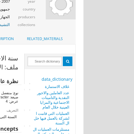
2007 - 2008
year
جمهوري
country
الجهاز 
producers
التشيد_
collections
RIPTION
RELATED_MATERIALS
سنة الاحصاء 
ملف: ال
data_dictionary
نظرة عا
غلاف الاستمارة
عدد العاملين والاجور
نوع: منفصل
النقدية والتامينات
صيغة: character
عرض: 4
الاجتماعية والمزايا
العينية خلال العام
التعريف
العمليات التى قامت ا
السنة التى ترم
لشركة بالعمل فيها خل
ال السنة
ncepts
مستلزمات العمليات ال