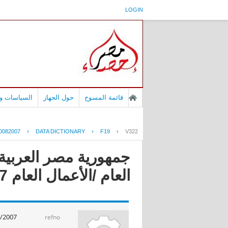
LOGIN
قائمة المسوح
حول الجهاز
السياسات وا
0082007
›
DATA DICTIONARY
›
F19
›
V322
جمهورية مصر العربية 
العام /الأعمال العام 2008/2007
/2007
refno