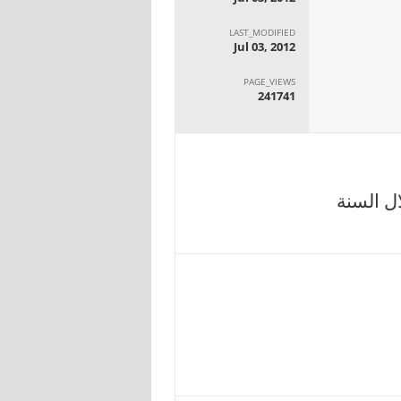
LAST_MODIFIED
Jul 03, 2012
PAGE_VIEWS
241741
ل السنة