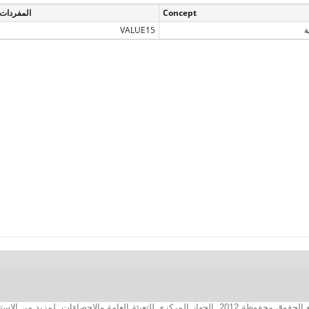
Concept
المفردات
ة
VALUE15
2. الجهاز المركزي للتعبئة العامة والإحصاءات. لمزيد من الاستفسارات الفنية بخصوص الصفحة الالكترونية