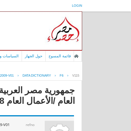
LOGIN
قائمة المسوح
حول الجهاز
السياسات وا
2009-V01
›
DATA DICTIONARY
›
F6
›
V115
جمهورية مصر العربية 
العام /الأعمال العام 2009/2008
9-V01
refno