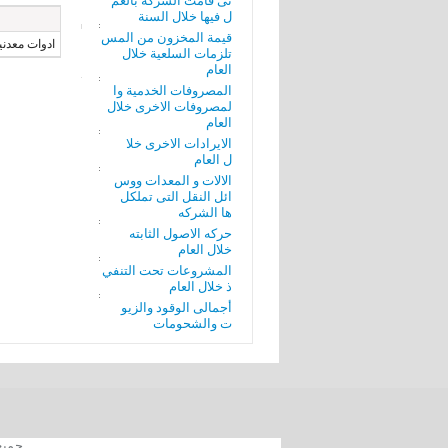
تى قامت الشركة بالعم
ل فيها خلال السنة
قيمة المخزون من المس
ادوات معدني
تلزمات السلعية خلال
العام
المصروفات الخدمية وا
لمصروفات الاخرى خلال
العام
الايرادات الاخرى خلا
ل العام
الالات و المعدات ووس
ائل النقل التى تملكل
ها الشركه
حركه الاصول الثابته
خلال العام
المشروعات تحت التنفي
ذ خلال العام
أجمالى الوقود والزيو
ت والشحومات
جميع الحقوق محفوظة 012