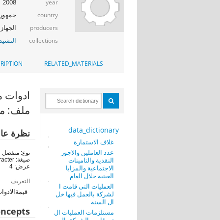
2008
year
جمهوري
country
الجهاز 
producers
التشيد_
collections
RIPTION
RELATED_MATERIALS
ادوات معدنية
ملف: مس
data_dictionary
نظرة عا
غلاف الاستمارة
عدد العاملين والاجور
نوع: منفصل
النقدية والتامينات
صيغة: character
عرض: 4
الاجتماعية والمزايا
العينية خلال العام
التعريف
العمليات التى قامت ا
قيمةالادوات
لشركة بالعمل فيها خل
ال السنة
ncepts
مستلزمات العمليات ال