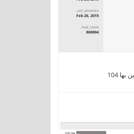
LAST_MODIFIED
Feb 26, 2015
PAGE_VIEWS
860804
ها 104
100.0%