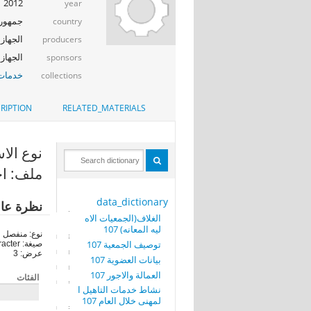
2012
year
جمهوري
country
الجهاز 
producers
الجهاز ا
sponsors
خدمات 
collections
RIPTION
RELATED_MATERIALS
نوع الاستمارة
ملف: اجم
data_dictionary
نظرة عا
الغلاف(الجمعيات الاه
ليه المعانه) 107
نوع: منفصل
توصيف الجمعية 107
صيغة: character
عرض: 3
بيانات العضوية 107
العمالة والاجور 107
الفئات
نشاط خدمات التاهيل ا
لمهنى خلال العام 107