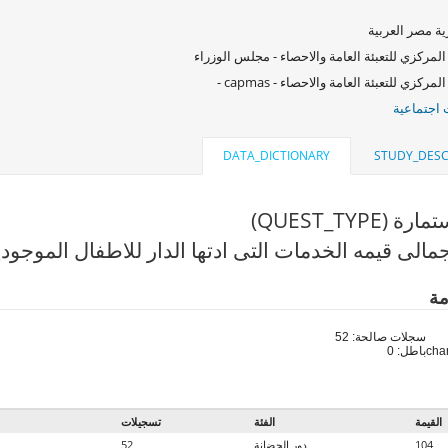
ة مصر العربية
المركزي للتعبئة العامة والاحصاء - مجلس الوزراء
لمركزي للتعبئة العامة والاحصاء - capmas -
اجتماعية
DATA_DICTIONARY
STUDY_DESC
 (QUEST_TYPE)
الى قيمه الخدمات التى ادتها الدار للاطفال الموجودين ب
مة
سجلات صالحة: 52
باطل: 0
القيمة
الفئة
تسجيلات
104
دور الحضانة
52