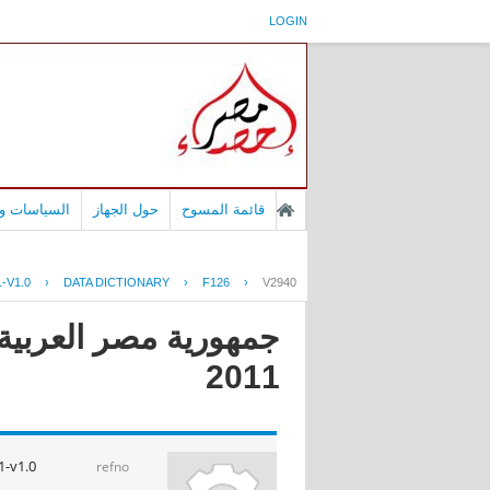
LOGIN
قائمة المسوح
حول الجهاز
السياسات وا
-V1.0
›
DATA DICTIONARY
›
F126
›
V2940
جمهورية مصر العربية 
2011
1-v1.0
refno