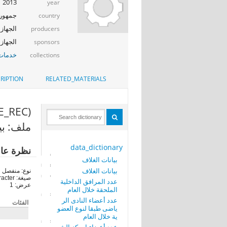
2013
year
جمهوري
country
الجهاز 
producers
الجهاز المرك
sponsors
خدمات 
collections
RIPTION
RELATED_MATERIALS
(COMMERCE_REC)
ملف: بي
data_dictionary
نظرة عا
بيانات الغلاف
بيانات الغلاف
نوع: منفصل
صيغة: character
عدد المرافق الداخلية
عرض: 1
الملحقة خلال العام
عدد أعضاء النادى الر
الفئات
ياضى طبقا لنوع العضو
ية خلال العام