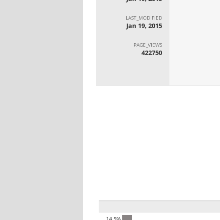
LAST_MODIFIED
Jan 19, 2015
PAGE_VIEWS
422750
14.5%