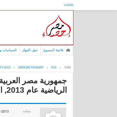
LOGIN
قائمة المسوح
حول الجهاز
السياسات وا
TY-2013
›
DATA DICTIONARY
›
F23
›
V483
جمهورية مصر العربية
الرياضية عام 2013, النشاط الرياضى
y-2013
refno