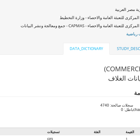
ة مصر العربية
المركزى للتعبئة العامة والاحصاء - وزارة التخطيط
زى للتعبئة العامة والاحصاء - CAPMAS - جمع ومعالجة ونشر البيانات
رياضية
DATA_DICTIONARY
STUDY_DESC
انات الغلاف
مة
سجلات صالحة: 4740
باطل: 0
القيمة
الفئة
تسجيلات
689
1