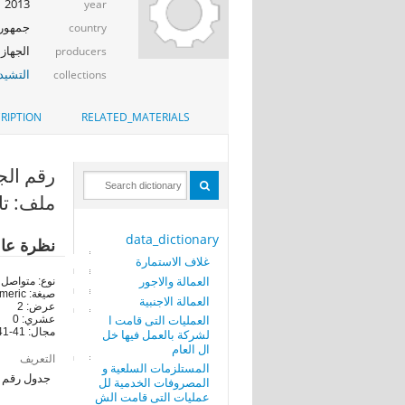
2013
year
جمهوري
country
الجهاز 
producers
التشيد_
collections
RIPTION
RELATED_MATERIALS
رقم الجدول (M
ملف: تا
data_dictionary
نظرة عا
غلاف الاستمارة
العمالة والاجور
نوع: متواصل
صيغة: numeric
العمالة الاجنبية
عرض: 2
العمليات التى قامت ا
عشري: 0
مجال: 41-41
لشركة بالعمل فيها خل
ال العام
التعريف
المستلزمات السلعية و
جدول رقم (41) تابع حركة المخزون خلال ال
المصروفات الخدمية لل
عمليات التى قامت الش