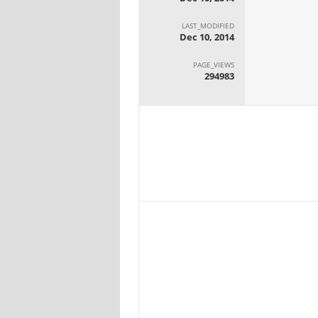
LAST_MODIFIED
Dec 10, 2014
PAGE_VIEWS
294983