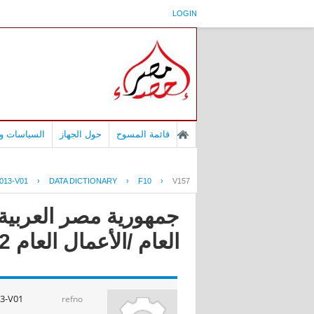
LOGIN
قائمة المسوح
حول الجهاز
السياسات وا
013-V01
›
DATA DICTIONARY
›
F10
›
V157
جمهورية مصر العربية 
العام /الأعمال العام 2013/2012
3-V01
refno