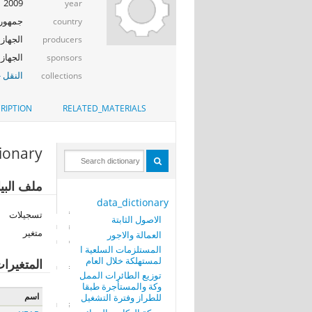
2009
year
جمهوري
country
الجهاز ا
producers
الجهاز ا
sponsors
النقل -
collections
RIPTION
RELATED_MATERIALS
tionary
ملف البي
data_dictionary
تسجيلات
الاصول الثابتة
متغير
العمالة والاجور
المستلزمات السلعية ا
لمستهلكة خلال العام
المتغيرا
توزيع الطائرات الممل
وكة والمستأجرة طبقا
اسم
للطراز وفترة التشغيل