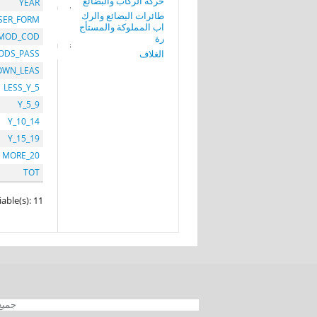
حركة الركاب والبضائع
YEAR
طائرات البضائع والرك
SER_FORM
اب المملوكة والمستأج
MOD_COD
رة
الغلاف
ODS_PASS
OWN_LEAS
LESS_Y_5
Y_5_9
Y_10_14
Y_15_19
MORE_20
TOT
iable(s): 11
جميع الحقوق محفوظة 012