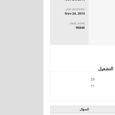
LAST_MODIFIED
Nov 24, 2014
PAGE_VIEWS
96846
 التشغيل
23
11
السؤال