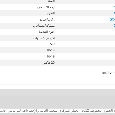
السنة
رقم الاستمارة
الطراز
GO
ركاب/بضائع
مملوكة/مستأجرة
فترة التشغيل
اقل من 5 سنوات
5-9
10-14
16-19
20 فأكثر
Total var
2. الجهاز المركزي للتعبئة العامة والإحصاءات. لمزيد من الاستفسارات الفنية بخصوص الصفحة الالكترونية