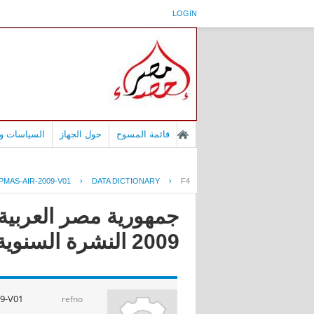
LOGIN
قائمة المسوح
حول الجهاز
السياسات وا
PMAS-AIR-2009-V01
›
DATA DICTIONARY
›
F4
2009 النشرة السنوية لإحصاءات النقل الجوى عام
9-V01
refno