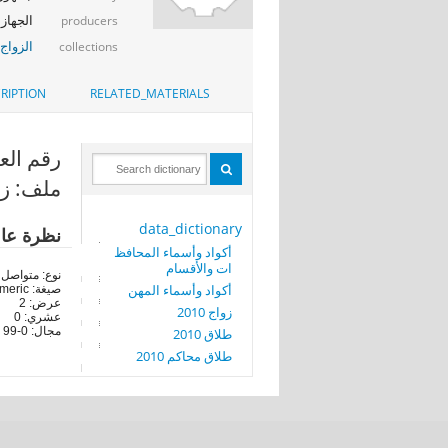
الجهاز 
producers
الزواج
collections
RIPTION
RELATED_MATERIALS
رقم العقد (EST
ملف: زواج
data_dictionary
نظرة عا
أكواد وأسماء المحافظ
ات والأقسام
نوع: متواصل
أكواد وأسماء المهن
صيغة: numeric
عرض: 2
زواج 2010
عشري: 0
مجال: 0-99
طلاق 2010
طلاق محاكم 2010