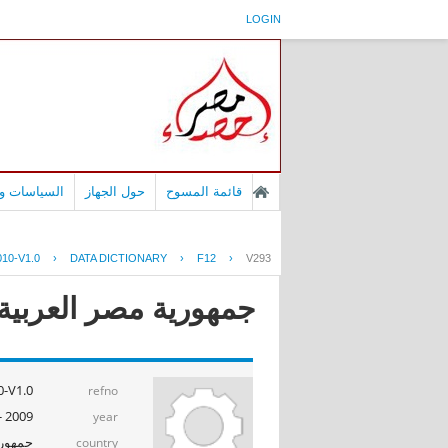
LOGIN
قائمة المسوح
حول الجهاز
السياسات وا
10-V1.0
›
DATA DICTIONARY
›
F12
›
V293
جمهورية مصر العربية -
-V1.0
refno
2009 - 2010
year
جمهوري
country