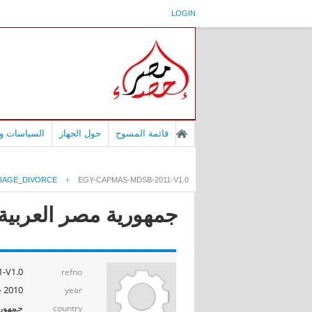
LOGIN
قائمة المسوح
حول الجهاز
السياسات وا
IAGE_DIVORCE
›
EGY-CAPMAS-MDSB-2011-V1.0
جمهورية مصر العربية -
-V1.0
refno
2010 - 2011
year
جمهوري
country