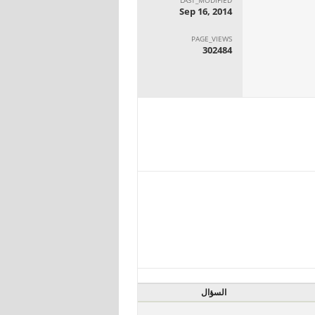
Sep 16, 2014
PAGE_VIEWS
302484
السؤال