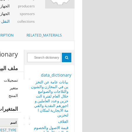
الجهاز ا
producers
الجهاز ا
sponsors
النقل -
collections
RIPTION
RELATED_MATERIALS
tionary
ملف البي
data_dictionary
تسجيلات
بيانات عامة عن التخز
ين في المخازن والشون
متغير
والثلاجات والصوامع
المنتج
خلال العام لفترة الت
خزين وعدد العاملين و
اجورهم النقدية والقي
المتغيرا
مة الايجارية لمكان ا
لتخزين
الغلاف
اسم
قيمة الاصول والخصوم
EST_TYPE