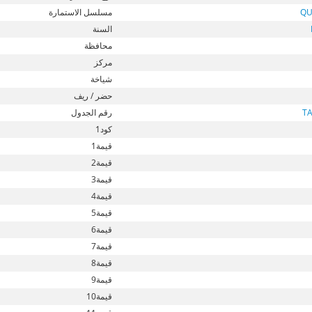
QU
مسلسل الاستمارة
السنة
محافظة
مركز
شياخة
حضر / ريف
T
رقم الجدول
كود1
قيمة1
قيمة2
قيمة3
قيمة4
قيمة5
قيمة6
قيمة7
قيمة8
قيمة9
قيمة10