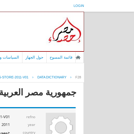
LOGIN
قائمة المسوح
حول الجهاز
السياسات وا
-STORE-2011-V01
›
DATA DICTIONARY
›
F28
جمهورية مصر العربية - إ
1-V01
refno
2011
year
جمهوري
country