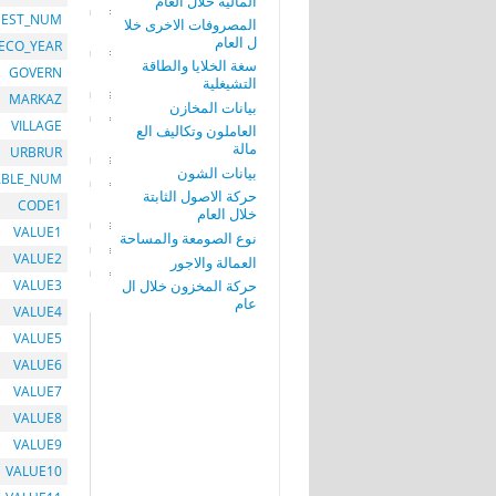
المالية خلال العام
EST_NUM
المصروفات الاخرى خلا
ل العام
ECO_YEAR
سغة الخلايا والطاقة
GOVERN
التشيغلية
MARKAZ
بيانات المخازن
VILLAGE
العاملون وتكاليف الع
مالة
URBRUR
بيانات الشون
ABLE_NUM
حركة الاصول الثابتة
CODE1
خلال العام
VALUE1
نوع الصومعة والمساحة
VALUE2
العمالة والاجور
حركة المخزون خلال ال
VALUE3
عام
VALUE4
VALUE5
VALUE6
VALUE7
VALUE8
VALUE9
VALUE10