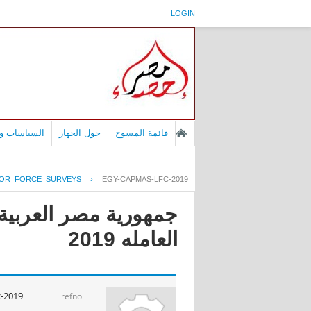
LOGIN
قائمة المسوح
حول الجهاز
السياسات وا
OR_FORCE_SURVEYS
›
EGY-CAPMAS-LFC-2019
العامله 2019
c-2019
refno