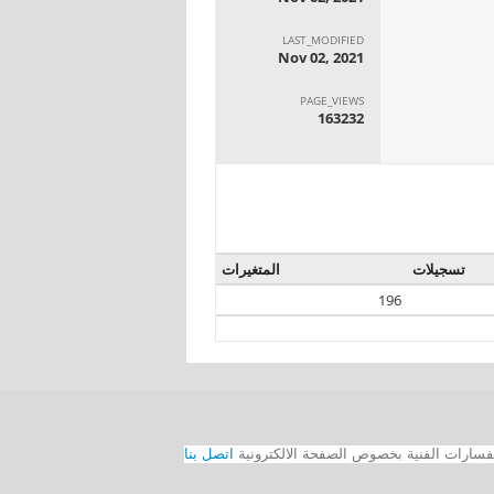
LAST_MODIFIED
Nov 02, 2021
PAGE_VIEWS
163232
تسجيلات
المتغيرات
196
اتصل بنا