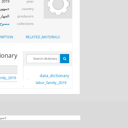
2019
year
جمهوري
country
الجهاز 
producers
مسوح ا
collections
RIPTION
RELATED_MATERIALS
tionary
data_dictionary
mily_2019
labor_family_2019
جميع الحقوق محفوظة 012