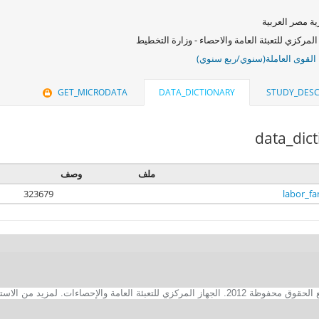
ة مصر العربية
المركزي للتعبئة العامة والاحصاء - وزارة التخطيط
لقوى العاملة(سنوي/ربع سنوي)
GET_MICRODATA
DATA_DICTIONARY
STUDY_DESC
data_dic
ملف
وصف
323679
labor_fa
2. الجهاز المركزي للتعبئة العامة والإحصاءات. لمزيد من الاستفسارات الفنية بخصوص الصفحة الالكترونية