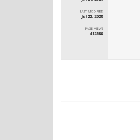
LAST_MODIFIED
Jul 22, 2020
PAGE_VIEWS
412580