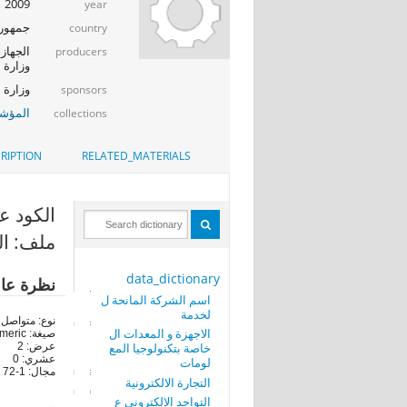
2009
year
جمهوري
country
الجهاز 
producers
وزارة ا
وزارة الإت
sponsors
المؤشر
collections
RIPTION
RELATED_MATERIALS
الكود على 
ملف: ال
data_dictionary
نظرة عا
اسم الشركة المانحة ل
لخدمة
نوع: متواصل
الاجهزة و المعدات ال
صيغة: numeric
خاصة بتكنولوجيا المع
عرض: 2
عشري: 0
لومات
مجال: 1-72
التجارة الالكترونية
التواجد الالكترونى ع