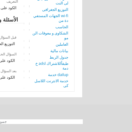
التعريف
لى النت
الكود على
التوزيع الجغرافى
wi-fi الجهات المستفي
الأسئلة و
دة من
الحاسب
الشكاوى و معوقات الن
قبل السؤال
مو
التوزيع ال
العاملين
بيانات مالية
السؤال الح
جدول الربط
الكود على
طبقاًللاشتراك adsl خ
دمة
بعد السؤال
dailup خدمة
الكود على
خدمة الانترنت اللاسل
كى
جميع الحقوق محفوظة 012