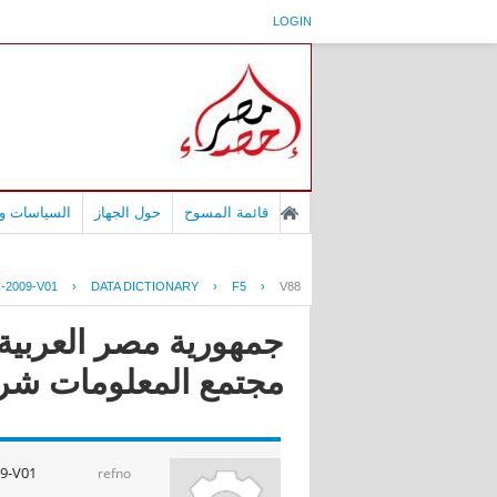
LOGIN
قائمة المسوح
حول الجهاز
السياسات وا
-2009-V01
›
DATA DICTIONARY
›
F5
›
V88
مجتمع المعلومات شركات 
9-V01
refno