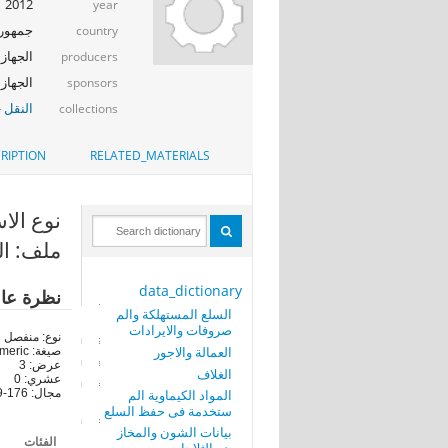
2012
year
جمهوري
country
الجهاز ا
producers
الجهاز ا
sponsors
النقل -
collections
RIPTION
RELATED_MATERIALS
نوع الاستمارة 
ملف: الع
data_dictionary
نظرة عا
السلع المستهلكة والم
صروفات والايرادات
نوع: منفصل
العمالة والاجور
صيغة: numeric
عرض: 3
الغلاف
عشري: 0
المواد الكيماوية الم
مجال: 176-179
ستخدمة فى حفظ السلع
بيانات الشون والمخاز
الفئات