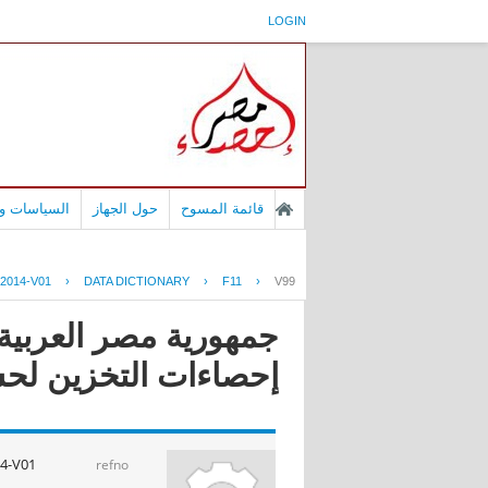
LOGIN
قائمة المسوح
حول الجهاز
السياسات وا
2014-V01
›
DATA DICTIONARY
›
F11
›
V99
إحصاءات التخزين لحساب الغي
4-V01
refno