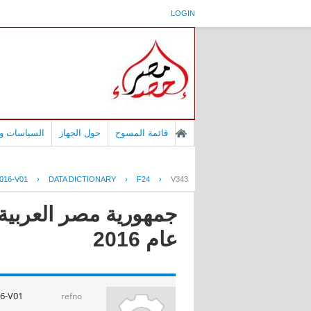
LOGIN
قائمة المسوح
حول الجهاز
السياسات وا
016-V01
›
DATA DICTIONARY
›
F24
›
V343
جمهورية مصر العربية 
عام 2016
6-V01
refno