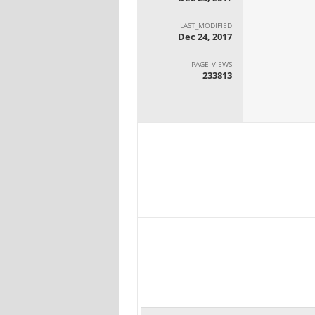
LAST_MODIFIED
Dec 24, 2017
PAGE_VIEWS
233813