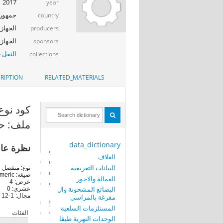
2017
year
جمهوري
country
الجهاز ا
producers
الجهاز ا
sponsors
النقل -
collections
RIPTION
RELATED_MATERIALS
كود نوع ال
ملف: حر
data_dictionary
نظرة عا
الغلاف
البيانات التعريفية
نوع: منفصل
صيغة: numeric
العمالة والاجور
عرض: 4
البضائع المشحونة وال
عشري: 0
مجال: 1-12
مفرغة بالمراسي
المستلزمات السلعية
الفئات
الوحدات النهرية طبقا