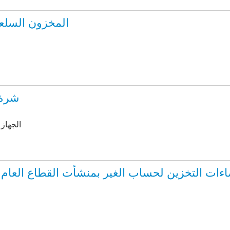
المخزون السلعى الصناعى2013, الم
شرة إ
by الجه
ت التخزين لحساب الغير بمنشأت القطاع العام / الاعمال