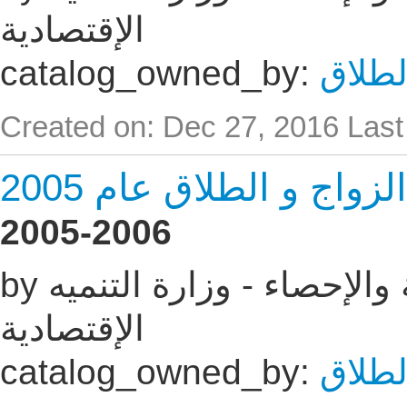
الإقتصادية
لطلاق
catalog_owned_by:
Created on: Dec 27, 2016
Last
اج و الطلاق عام 2005
2005-2006
by الجهاز المركزى للتعبئه العامة والإحصاء - وزارة التنميه
الإقتصادية
لطلاق
catalog_owned_by: